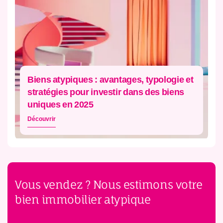
Biens atypiques : avantages, typologie et
stratégies pour investir dans des biens
uniques en 2025
Découvrir
Vous vendez ? Nous estimons votre
bien immobilier atypique