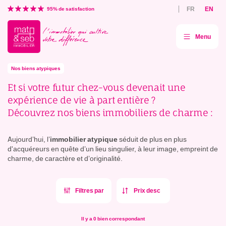
Aller
FR
EN
directement
95% de satisfaction
au
contenu
Menu
Mat
&
Seb
agence
immobilière
Nos biens atypiques
Et si votre futur chez-vous devenait une
expérience de vie
à part entière ?
Découvrez nos biens immobiliers de charme :
Aujourd’hui, l’
immobilier atypique
séduit de plus en plus
d'acquéreurs en quête d’un lieu singulier, à leur image, empreint de
charme, de caractère et d’originalité.
Filtres par
Il y a 0 bien correspondant