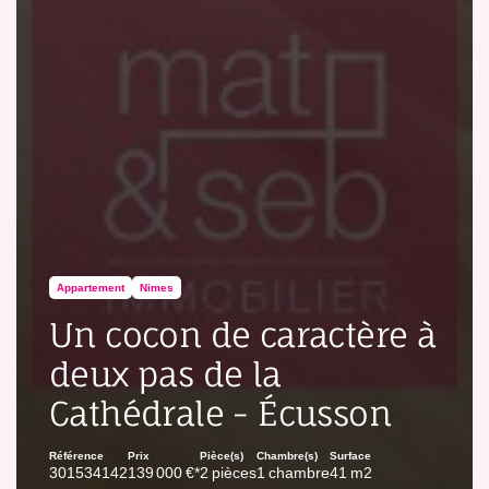
Appartement
Nimes
Un cocon de caractère à
deux pas de la
Cathédrale - Écusson
Référence
Prix
Pièce(s)
Chambre(s)
Surface
301534142
139 000 €*
2 pièces
1 chambre
41 m2