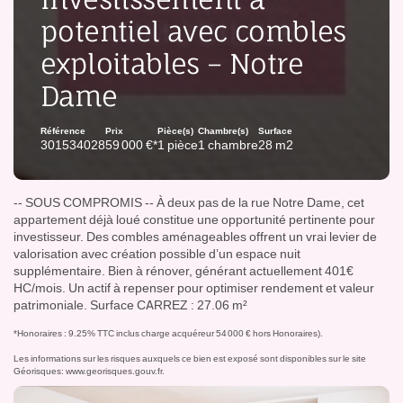
potentiel avec combles
exploitables – Notre
Dame
Référence
Prix
Pièce(s)
Chambre(s)
Surface
301534028
59 000 €*
1 pièce
1 chambre
28 m2
-- SOUS COMPROMIS -- À deux pas de la rue Notre Dame, cet
appartement déjà loué constitue une opportunité pertinente pour
investisseur. Des combles aménageables offrent un vrai levier de
valorisation avec création possible d’un espace nuit
supplémentaire. Bien à rénover, générant actuellement 401€
HC/mois. Un actif à repenser pour optimiser rendement et valeur
patrimoniale. Surface CARREZ : 27.06 m²
*Honoraires : 9.25% TTC inclus charge acquéreur 54 000 € hors Honoraires).
Les informations sur les risques auxquels ce bien est exposé sont disponibles sur le site
Géorisques:
www.georisques.gouv.fr
.