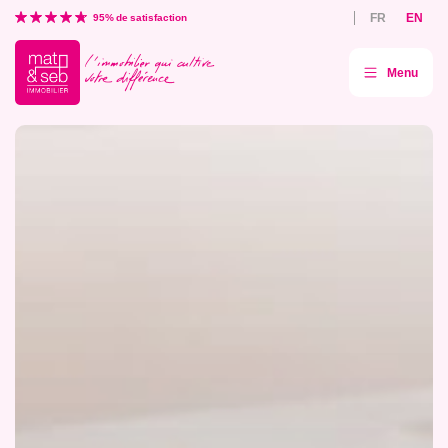
Aller
FR
EN
directement
95% de satisfaction
au
contenu
Menu
Mat
&
Seb
agence
immobilière