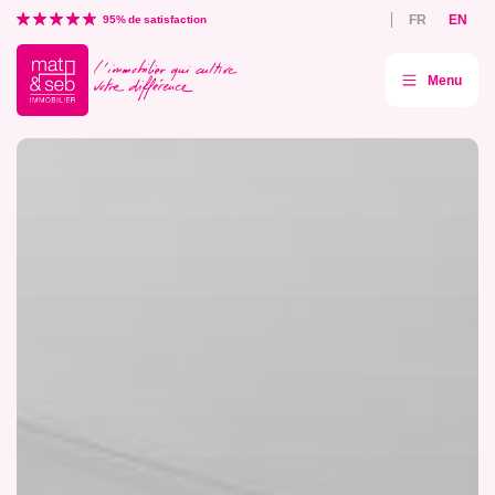
Aller
FR
EN
directement
95% de satisfaction
au
contenu
Menu
Mat
&
Seb
agence
immobilière