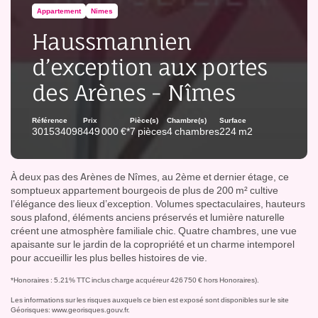
Appartement
Nimes
Haussmannien
d’exception aux portes
des Arènes - Nîmes
Référence
Prix
Pièce(s)
Chambre(s)
Surface
301534098
449 000 €*
7 pièces
4 chambres
224 m2
À deux pas des Arènes de Nîmes, au 2ème et dernier étage, ce
somptueux appartement bourgeois de plus de 200 m² cultive
l’élégance des lieux d’exception. Volumes spectaculaires, hauteurs
sous plafond, éléments anciens préservés et lumière naturelle
créent une atmosphère familiale chic. Quatre chambres, une vue
apaisante sur le jardin de la copropriété et un charme intemporel
pour accueillir les plus belles histoires de vie.
*Honoraires : 5.21% TTC inclus charge acquéreur 426 750 € hors Honoraires).
Les informations sur les risques auxquels ce bien est exposé sont disponibles sur le site
Géorisques:
www.georisques.gouv.fr
.