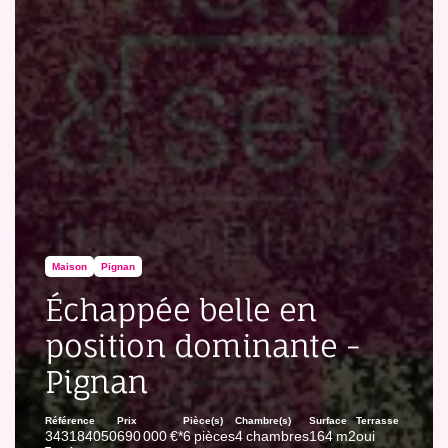
Maison
Pignan
Échappée belle en
position dominante -
Pignan
Référence
Prix
Pièce(s)
Chambre(s)
Surface
Terrasse
343184050
690 000 €*
6 pièces
4 chambres
164 m2
oui