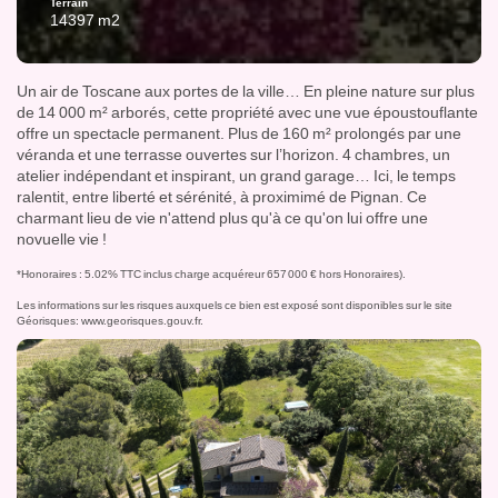
Terrain
14397 m2
Un air de Toscane aux portes de la ville… En pleine nature sur plus
de 14 000 m² arborés, cette propriété avec une vue époustouflante
offre un spectacle permanent. Plus de 160 m² prolongés par une
véranda et une terrasse ouvertes sur l’horizon. 4 chambres, un
atelier indépendant et inspirant, un grand garage… Ici, le temps
ralentit, entre liberté et sérénité, à proximimé de Pignan. Ce
charmant lieu de vie n'attend plus qu'à ce qu'on lui offre une
novuelle vie !
*Honoraires : 5.02% TTC inclus charge acquéreur 657 000 € hors Honoraires).
Les informations sur les risques auxquels ce bien est exposé sont disponibles sur le site
Géorisques:
www.georisques.gouv.fr
.