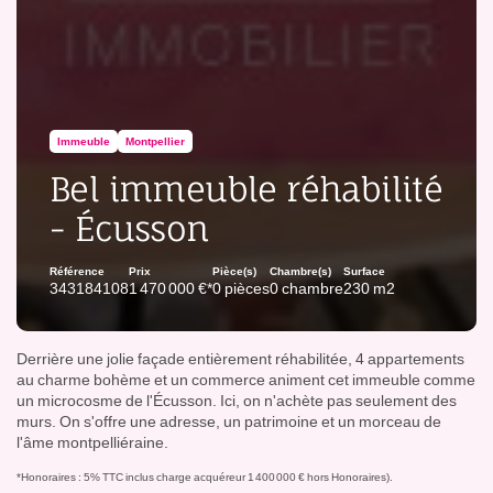
Immeuble
Montpellier
Bel immeuble réhabilité
- Écusson
Référence
Prix
Pièce(s)
Chambre(s)
Surface
343184108
1 470 000 €*
0 pièces
0 chambre
230 m2
Derrière une jolie façade entièrement réhabilitée, 4 appartements
au charme bohème et un commerce animent cet immeuble comme
un microcosme de l'Écusson. Ici, on n'achète pas seulement des
murs. On s'offre une adresse, un patrimoine et un morceau de
l'âme montpelliéraine.
*Honoraires : 5% TTC inclus charge acquéreur 1 400 000 € hors Honoraires).