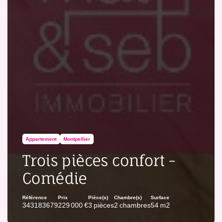
Appartement
Montpellier
Trois pièces confort -
Comédie
Référence
Prix
Pièce(s)
Chambre(s)
Surface
343183679
229 000 €
3 pièces
2 chambres
54 m2