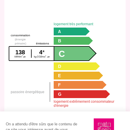
logement très performant
A
consommation
(énergie
B
primaire)
émissions
C
138
4
*
kWh/m
.an
kg CO
2
/ms
.an
2
2
D
E
F
passoire énergétique
G
logement extrêmement consommateur
d'énergie
Montant estimé des dépenses annuelles d’énergie compris entre 550 €
et 800 €
Année de référence des prix de l’énergie utilisés :