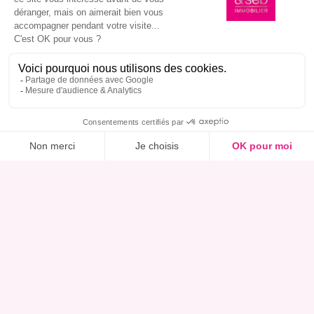
Ce bien m’intéresse, réserver une visite
peu d'émissions de CO₂,
A
4*
kg CO
2
/ms
.an
2
B
C
D
E
F