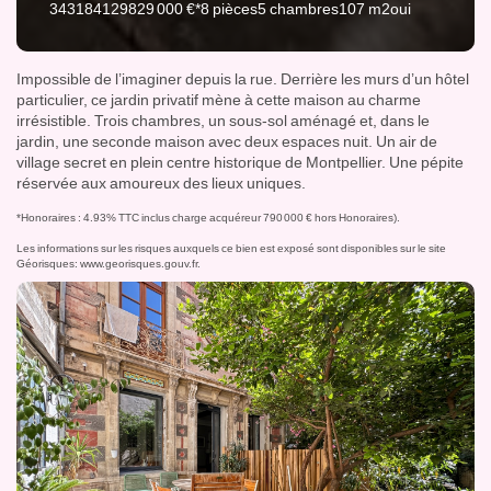
343184129
829 000 €*
8 pièces
5 chambres
107 m2
oui
Impossible de l’imaginer depuis la rue. Derrière les murs d’un hôtel
particulier, ce jardin privatif mène à cette maison au charme
irrésistible. Trois chambres, un sous-sol aménagé et, dans le
jardin, une seconde maison avec deux espaces nuit. Un air de
village secret en plein centre historique de Montpellier. Une pépite
réservée aux amoureux des lieux uniques.
*Honoraires : 4.93% TTC inclus charge acquéreur 790 000 € hors Honoraires).
Les informations sur les risques auxquels ce bien est exposé sont disponibles sur le site
Géorisques:
www.georisques.gouv.fr
.