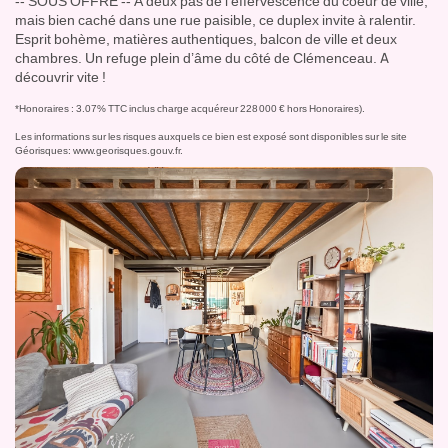
-- SOUS OFFRE -- À deux pas de l’effervescence du coeur de ville,
mais bien caché dans une rue paisible, ce duplex invite à ralentir.
Esprit bohème, matières authentiques, balcon de ville et deux
chambres. Un refuge plein d’âme du côté de Clémenceau. A
découvrir vite !
*Honoraires : 3.07% TTC inclus charge acquéreur 228 000 € hors Honoraires).
Les informations sur les risques auxquels ce bien est exposé sont disponibles sur le site
Géorisques:
www.georisques.gouv.fr
.