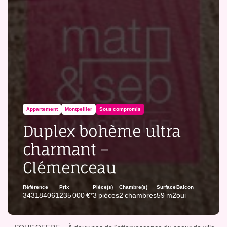
Appartement
Montpellier
Sous compromis
Duplex bohème ultra
charmant –
Clémenceau
Référence
Prix
Pièce(s)
Chambre(s)
Surface
Balcon
343184061
235 000 €*
3 pièces
2 chambres
59 m2
oui