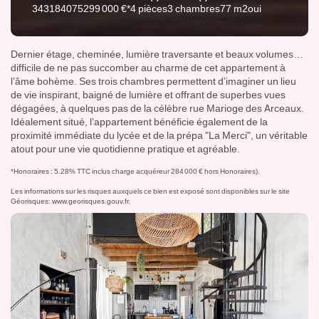
343184075
299 000 €*
4 pièces
3 chambres
77 m2
oui
Dernier étage, cheminée, lumière traversante et beaux volumes…
difficile de ne pas succomber au charme de cet appartement à
l’âme bohème. Ses trois chambres permettent d’imaginer un lieu
de vie inspirant, baigné de lumière et offrant de superbes vues
dégagées, à quelques pas de la célèbre rue Marioge des Arceaux.
Idéalement situé, l’appartement bénéficie également de la
proximité immédiate du lycée et de la prépa "La Merci", un véritable
atout pour une vie quotidienne pratique et agréable.
*Honoraires : 5.28% TTC inclus charge acquéreur 284 000 € hors Honoraires).
Les informations sur les risques auxquels ce bien est exposé sont disponibles sur le site
Géorisques:
www.georisques.gouv.fr
.