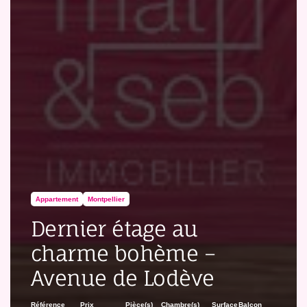
Appartement
Montpellier
Dernier étage au
charme bohème –
Avenue de Lodève
Référence
Prix
Pièce(s)
Chambre(s)
Surface
Balcon