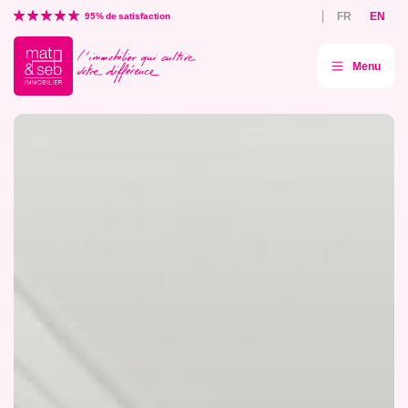
Aller
FR
EN
directement
95% de satisfaction
au
contenu
Menu
Mat
&
Seb
agence
immobilière