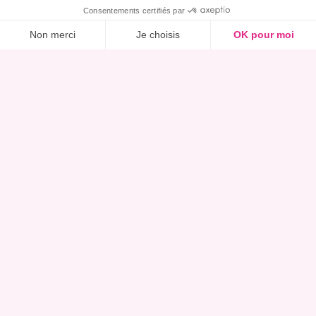
logement extrêmement consommateur
Ce bien m’intéresse, réserver une visite
d'énergie
Montant estimé des dépenses annuelles d’énergie compris entre 1 210 €
et 1 690 €
Année de référence des prix de l’énergie utilisés :
peu d'émissions de CO₂,
A
B
C
25*
kg CO
2
/ms
.an
2