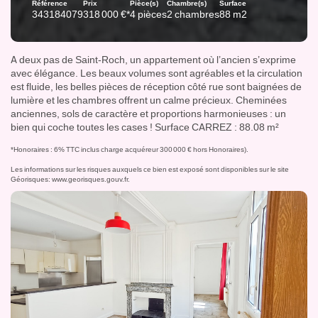
Référence
Prix
Pièce(s)
Chambre(s)
Surface
343184079
318 000 €*
4 pièces
2 chambres
88 m2
A deux pas de Saint-Roch, un appartement où l’ancien s’exprime
avec élégance. Les beaux volumes sont agréables et la circulation
est fluide, les belles pièces de réception côté rue sont baignées de
lumière et les chambres offrent un calme précieux. Cheminées
anciennes, sols de caractère et proportions harmonieuses : un
bien qui coche toutes les cases ! Surface CARREZ : 88.08 m²
*Honoraires : 6% TTC inclus charge acquéreur 300 000 € hors Honoraires).
Les informations sur les risques auxquels ce bien est exposé sont disponibles sur le site
Géorisques:
www.georisques.gouv.fr
.