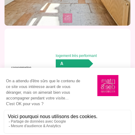
logement très performant
A
consommation
(énergie
B
primaire)
émissions
C
136
25
*
kWh/m
.an
kg CO
2
/ms
.an
2
2
D
E
F
passoire énergétique
G