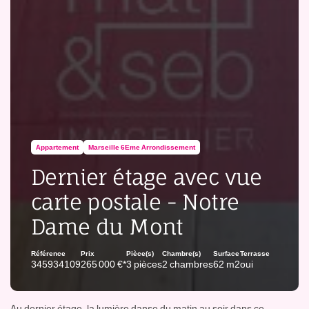
Appartement
Marseille 6Eme Arrondissement
Dernier étage avec vue
carte postale - Notre
Dame du Mont
Référence
Prix
Pièce(s)
Chambre(s)
Surface
Terrasse
345934109
265 000 €*
3 pièces
2 chambres
62 m2
oui
Au dernier étage, la lumière danse du matin au soir dans ce