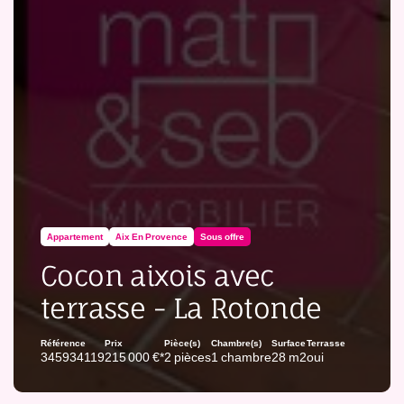
Appartement
Aix En Provence
Sous offre
Cocon aixois avec
terrasse - La Rotonde
Référence
Prix
Pièce(s)
Chambre(s)
Surface
Terrasse
345934119
215 000 €*
2 pièces
1 chambre
28 m2
oui