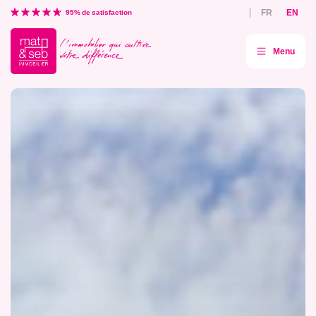
Aller
FR
EN
directement
95% de satisfaction
au
contenu
Menu
Mat
&
Seb
agence
immobilière