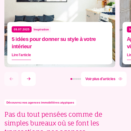
09.07.2025
Inspiration
3
5 idées pour donner su style à votre
A
intérieur
v
Lire l'article
Lir
Voir plus d'articles
Page
Page
Page
Page
Page
Page
Page
Page
précédente
suivante
1
2
3
4
5
6
Découvrez nos agences immobilières atypiques
Pas du tout pensées comme de
simples bureaux où se font les