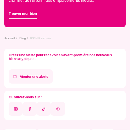
charme, de l’urbain, des emplacements inédits.
Trouver mon bien
Accueil
Blog
ICONIK est née
Créez une alerte pour recevoir en avant-première nos nouveaux
biens atypiques.
Ajouter une alerte
Ou suivez-nous sur :
Instagram
Facebook
Tik
Youtube
Tok